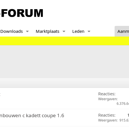
Downloads
Marktplaats
Leden
Aanm
t
Reacties
Weergaven
6.376.6
inbouwen c kadett coupe 1.6
Reacties
Weergaven
915.6