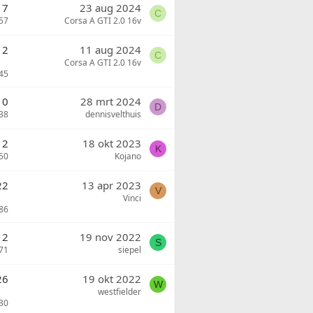
7
23 aug 2024
C
57
Corsa A GTI 2.0 16v
12
11 aug 2024
C
Corsa A GTI 2.0 16v
45
0
28 mrt 2024
D
38
dennisvelthuis
2
18 okt 2023
K
50
Kojano
22
13 apr 2023
V
Vinci
86
2
19 nov 2022
S
71
siepel
26
19 okt 2022
W
westfielder
30