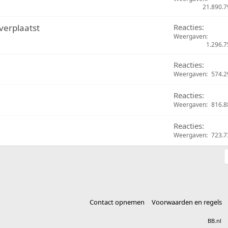
21.890.7
verplaatst
Reacties
Weergaven
1.296.7
Reacties
Weergaven
574.2
Reacties
Weergaven
816.8
Reacties
Weergaven
723.7
Contact opnemen
Voorwaarden en regels
®
Community platform by XenForo
© 2010-2025 XenForo Ltd.
vertaald door
BB.nl