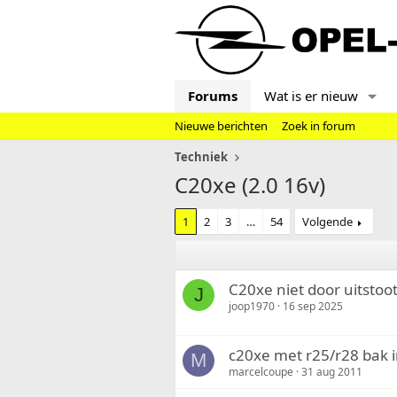
Forums
Wat is er nieuw
Nieuwe berichten
Zoek in forum
Techniek
C20xe (2.0 16v)
1
2
3
…
54
Volgende
C20xe niet door uitstoo
J
joop1970
16 sep 2025
c20xe met r25/r28 bak 
M
marcelcoupe
31 aug 2011