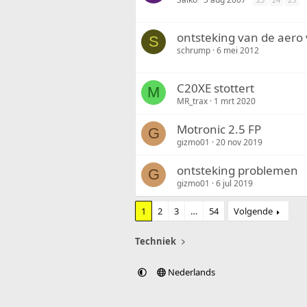
ontsteking van de aero 
S
schrump
6 mei 2012
C20XE stottert
M
MR_trax
1 mrt 2020
Motronic 2.5 FP
G
gizmo01
20 nov 2019
ontsteking problemen
G
gizmo01
6 jul 2019
1
2
3
…
54
Volgende
Techniek
Nederlands