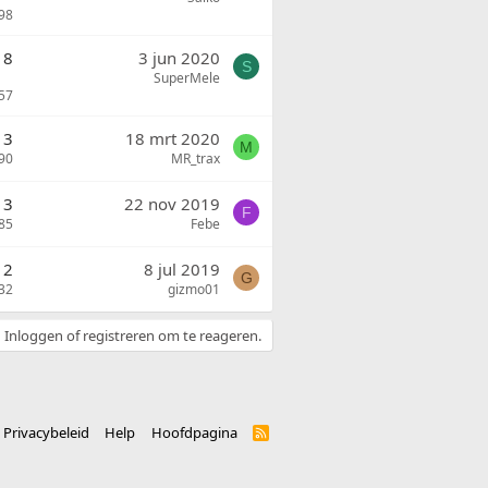
98
8
3 jun 2020
S
SuperMele
57
3
18 mrt 2020
M
90
MR_trax
3
22 nov 2019
F
85
Febe
2
8 jul 2019
G
32
gizmo01
Inloggen of registreren om te reageren.
Privacybeleid
Help
Hoofdpagina
R
S
S