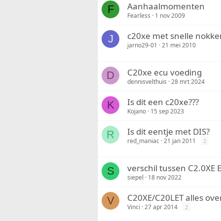
Aanhaalmomenten
F
Fearless
1 nov 2009
c20xe met snelle nokken
J
jarno29-01
21 mei 2010
C20xe ecu voeding
D
dennisvelthuis
28 mrt 2024
Is dit een c20xe???
K
Kojano
15 sep 2023
Is dit eentje met DIS?
R
red_maniac
21 jan 2011
2
verschil tussen C2.0XE 
S
siepel
18 nov 2022
C20XE/C20LET alles over
V
Vinci
27 apr 2014
2