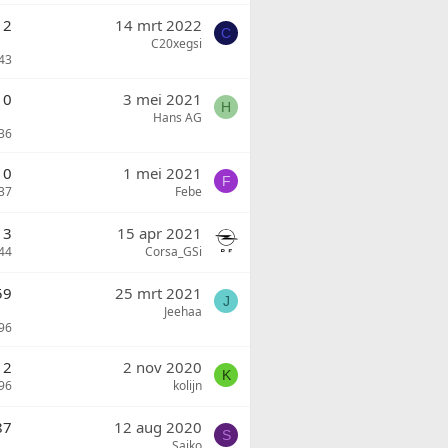
12
14 mrt 2022
C
C20xegsi
43
10
3 mei 2021
H
Hans AG
36
0
1 mei 2021
F
37
Febe
3
15 apr 2021
44
Corsa_GSi
59
25 mrt 2021
J
Jeehaa
96
2
2 nov 2020
K
96
kolijn
87
12 aug 2020
S
Saiko