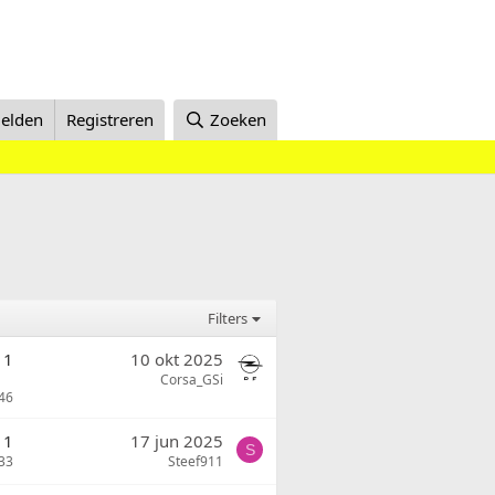
elden
Registreren
Zoeken
Filters
1
10 okt 2025
Corsa_GSi
46
11
17 jun 2025
S
33
Steef911