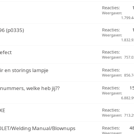
Reacties
Weergaven
1.799.4
96 (p0335)
Reacties
Weergaven
1.832.9
efect
Reacties
Weergaven
757.0
ir en storings lampje
Reacties
Weergaven
856.7
r nummers, welke heb jij??
Reacties
1
Weergaven
6.882.9
XE
Reacties
Weergaven
713.2
LET/Welding Manual/Blownups
Reacties
4
Weergaven