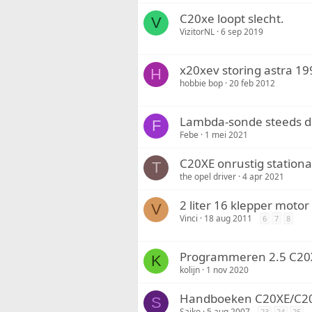
C20xe loopt slecht.
V
VizitorNL
6 sep 2019
x20xev storing astra 19
H
hobbie bop
20 feb 2012
Lambda-sonde steeds d
F
Febe
1 mei 2021
C20XE onrustig stationa
T
the opel driver
4 apr 2021
2 liter 16 klepper moto
V
Vinci
18 aug 2011
6
7
8
Programmeren 2.5 C20
K
kolijn
1 nov 2020
Handboeken C20XE/C20
S
Saiko
5 aug 2007
23
24
25