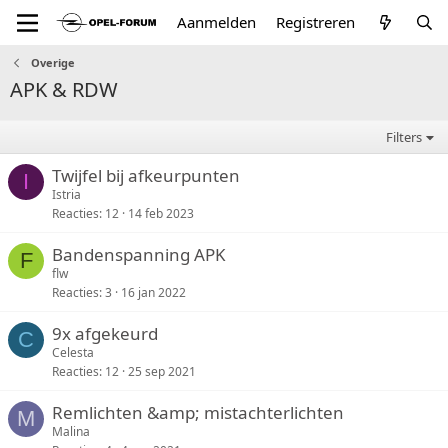
Aanmelden
Registreren
Overige
APK & RDW
Filters
Twijfel bij afkeurpunten
I
Istria
Reacties
12
14 feb 2023
Bandenspanning APK
F
flw
Reacties
3
16 jan 2022
9x afgekeurd
C
Celesta
Reacties
12
25 sep 2021
Remlichten &amp; mistachterlichten
M
Malina