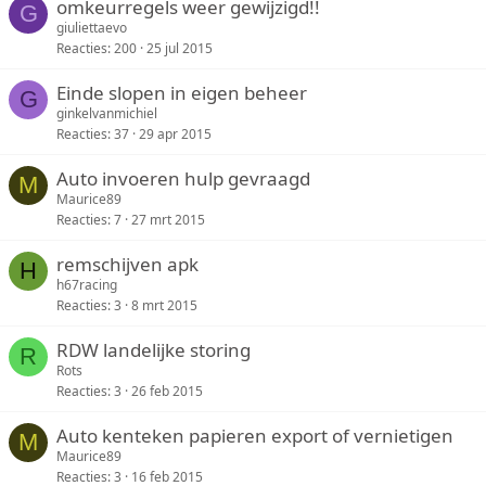
omkeurregels weer gewijzigd!!
G
giuliettaevo
Reacties
200
25 jul 2015
Einde slopen in eigen beheer
G
ginkelvanmichiel
Reacties
37
29 apr 2015
Auto invoeren hulp gevraagd
M
Maurice89
Reacties
7
27 mrt 2015
remschijven apk
H
h67racing
Reacties
3
8 mrt 2015
RDW landelijke storing
R
Rots
Reacties
3
26 feb 2015
Auto kenteken papieren export of vernietigen
M
Maurice89
Reacties
3
16 feb 2015