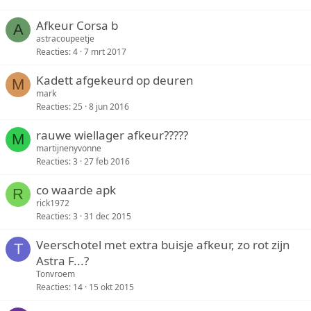
Afkeur Corsa b
A
astracoupeetje
Reacties
4
7 mrt 2017
Kadett afgekeurd op deuren
M
mark
Reacties
25
8 jun 2016
rauwe wiellager afkeur?????
M
martijnenyvonne
Reacties
3
27 feb 2016
co waarde apk
R
rick1972
Reacties
3
31 dec 2015
Veerschotel met extra buisje afkeur, zo rot zijn
T
Astra F...?
Tonvroem
Reacties
14
15 okt 2015