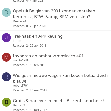
Reacties
4
4 apr 2021
Opel uit Belgie van 2001 zonder kenteken:
D
Keurings-, BTW- &amp; BPM-vereisten?
DeeJay74
Reacties
0
26 jan 2020
Trekhaak en APK keuring
J
juruca
Reacties
2
22 apr 2018
Invoeren en ombouw moskvich 401
M
manta1988
Reacties
1
15 feb 2018
Wie geen nieuwe wagen kan kopen betaald zich
R
blauw!
robert1701
Reacties
2
26 mei 2017
Gratis Schadeverleden etc. Bij kentekencheck?
B
Benny82
Reacties
1
18 mrt 2017