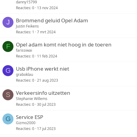
danny15799
Reacties
0
13 nov 2024
Brommend geluid Opel Adam
J
Justin Feikens
Reacties
1
7 mrt 2024
Opel adam komt niet hoog in de toeren
F
farissiwai
Reacties
0
11 feb 2024
Usb iPhone werkt niet
G
graboklau
Reacties
0
21 aug 2023
Verkeersinfo uitzetten
S
Stephanie Willems
Reacties
0
30 jul 2023
Service ESP
G
Gizmo2000
Reacties
0
17 jul 2023