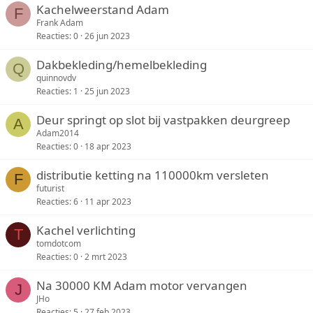
Kachelweerstand Adam
F
Frank Adam
Reacties
0
26 jun 2023
Dakbekleding/hemelbekleding
Q
quinnovdv
Reacties
1
25 jun 2023
Deur springt op slot bij vastpakken deurgreep
A
Adam2014
Reacties
0
18 apr 2023
distributie ketting na 110000km versleten
F
futurist
Reacties
6
11 apr 2023
Kachel verlichting
T
tomdotcom
Reacties
0
2 mrt 2023
Na 30000 KM Adam motor vervangen
J
JHo
Reacties
5
27 feb 2023