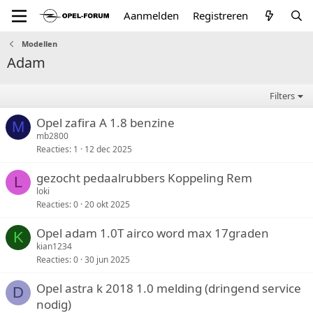
Aanmelden
Registreren
Modellen
Adam
Filters
Opel zafira A 1.8 benzine
M
mb2800
Reacties
1
12 dec 2025
gezocht pedaalrubbers Koppeling Rem
L
loki
Reacties
0
20 okt 2025
Opel adam 1.0T airco word max 17graden
K
kian1234
Reacties
0
30 jun 2025
Opel astra k 2018 1.0 melding (dringend service
D
nodig)