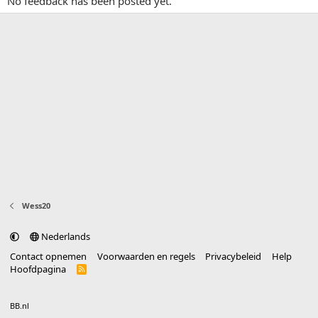
No feedback has been posted yet.
Wess20
Nederlands
Contact opnemen
Voorwaarden en regels
Privacybeleid
Help
Hoofdpagina
R
S
S
®
Community platform by XenForo
© 2010-2025 XenForo Ltd.
vertaald door
BB.nl