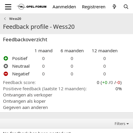
Aanmelden
Registreren
Wess20
Feedback profile - Wess20
Feedbackoverzicht
1 maand
6 maanden
12 maanden
Positief
0
0
0
Neutraal
0
0
0
Negatief
0
0
0
Feedback score
0 (
+0
/
0
/
-0
)
Positieve feedback (laatste 12 maanden)
0%
Ontvangen als verkoper
Ontvangen als koper
Gegeven aan anderen
Filters