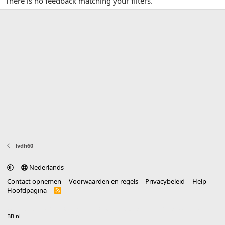
There is no feedback matching your filters.
lvdh60
Nederlands
Contact opnemen
Voorwaarden en regels
Privacybeleid
Help
Hoofdpagina
R
S
S
®
Community platform by XenForo
© 2010-2025 XenForo Ltd.
vertaald door
BB.nl