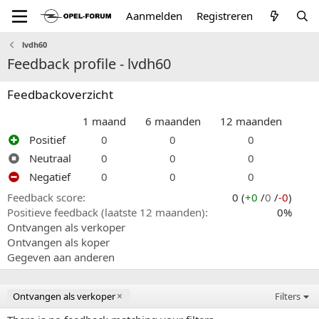
Aanmelden
Registreren
lvdh60
Feedback profile - lvdh60
Feedbackoverzicht
1 maand
6 maanden
12 maanden
Positief
0
0
0
Neutraal
0
0
0
Negatief
0
0
0
Feedback score
0 (
+0
/
0
/
-0
)
Positieve feedback (laatste 12 maanden)
0%
Ontvangen als verkoper
Ontvangen als koper
Gegeven aan anderen
Ontvangen als verkoper
Filters